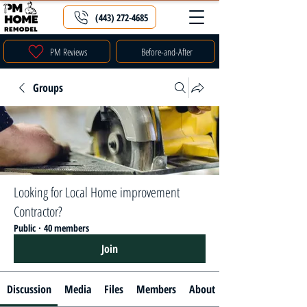
(443) 272-4685
PM Reviews
Before-and-After
Groups
Looking for Local Home improvement
Contractor?
Public
·
40 members
Join
Discussion
Media
Files
Members
About