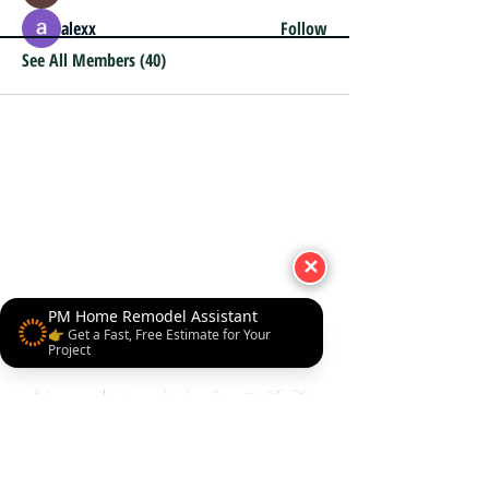
alexx
Follow
See All Members (40)
✕
PM Home Remodel Assistant
👉 Get a Fast, Free Estimate for Your
Project